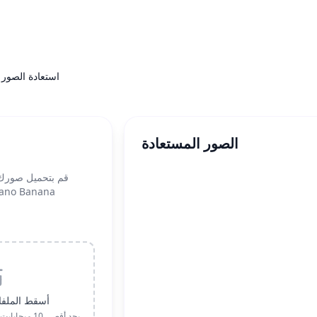
استعادة الصور
الصور المستعادة
قم بتحميل صورك ال
وتحسينها باستخدام تقنية anana
أسقط الملفا
PNG، JPG، JPEG، WebP • بحد أقصى 10 ميجابايت