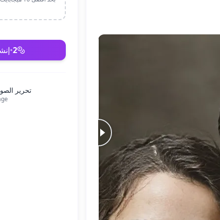
2
•
إنش
تحرير الصور
age