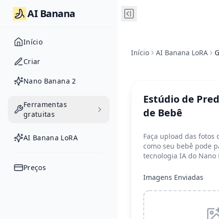
AI Banana
Início
Início
AI Banana LoRA
G
Criar
Nano Banana 2
Estúdio de Pred
Ferramentas
de Bebê
gratuitas
Faça upload das fotos 
AI Banana LoRA
como seu bebê pode p
tecnologia IA do Nano
Preços
Imagens Enviadas