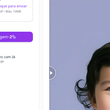
lique para enviar
ebP • Máx. 10MB
agem
•
2
ns com IA
age