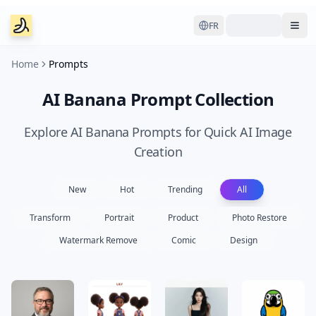
FR
Ope
Home
Prompts
AI Banana Prompt Collection
Explore AI Banana Prompts for Quick AI Image
Creation
New
Hot
Trending
All
Transform
Portrait
Product
Photo Restore
Watermark Remove
Comic
Design